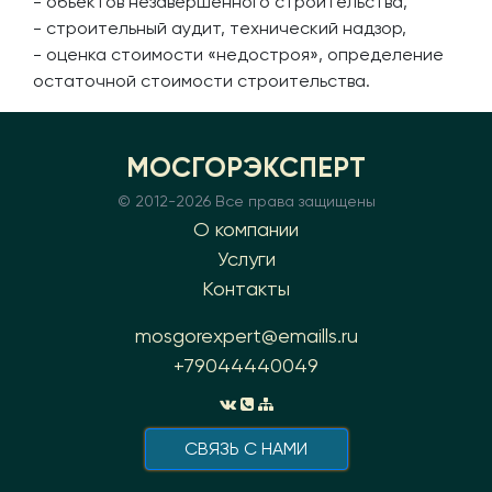
- объектов незавершенного строительства,
- строительный аудит, технический надзор,
- оценка стоимости «недостроя», определение
остаточной стоимости строительства.
МОСГОРЭКСПЕРТ
© 2012-
2026 Все права защищены
О компании
Услуги
Контакты
mosgorexpert@emaills.ru
+79044440049
CВЯЗЬ С НАМИ